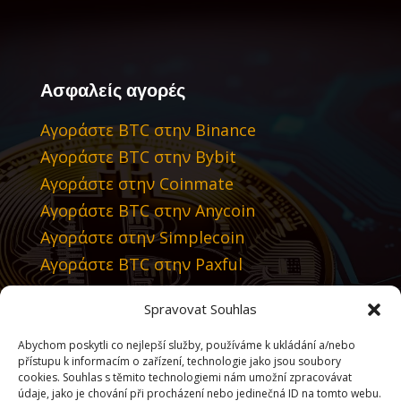
Ασφαλείς αγορές
Αγοράστε BTC στην Binance
Αγοράστε BTC στην Bybit
Αγοράστε στην Coinmate
Αγοράστε BTC στην Anycoin
Αγοράστε στην Simplecoin
Αγοράστε BTC στην Paxful
Spravovat Souhlas
Συνιστούμε
Abychom poskytli co nejlepší služby, používáme k ukládání a/nebo
Tradingview
přístupu k informacím o zařízení, technologie jako jsou soubory
cookies. Souhlas s těmito technologiemi nám umožní zpracovávat
údaje, jako je chování při procházení nebo jedinečná ID na tomto webu.