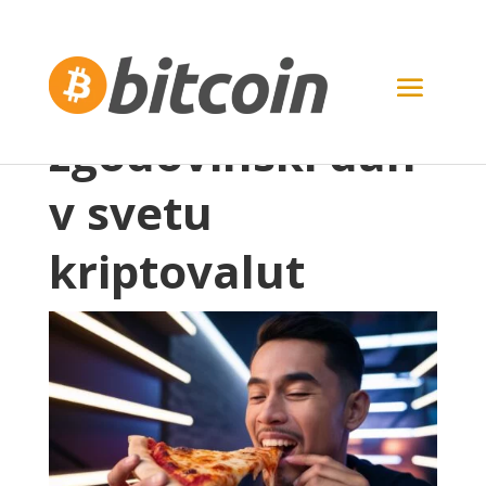
Dan pice Bitcoin:
zgodovinski dan
v svetu
kriptovalut