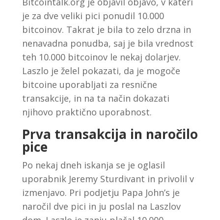
Bitcointalk.org je objavil objavo, v kateri
je za dve veliki pici ponudil 10.000
bitcoinov. Takrat je bila to zelo drzna in
nenavadna ponudba, saj je bila vrednost
teh 10.000 bitcoinov le nekaj dolarjev.
Laszlo je želel pokazati, da je mogoče
bitcoine uporabljati za resnične
transakcije, in na ta način dokazati
njihovo praktično uporabnost.
Prva transakcija in naročilo
pice
Po nekaj dneh iskanja se je oglasil
uporabnik Jeremy Sturdivant in privolil v
izmenjavo. Pri podjetju Papa John’s je
naročil dve pici in ju poslal na Laszlov
dom. Laszlo je zanju plačal 10.000