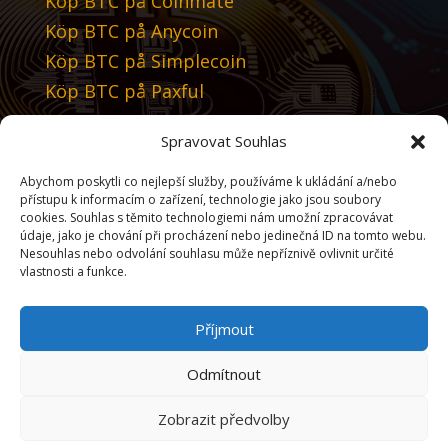
Köp BTC på Coinmate
Köp BTC på Anycoin
Köp BTC på Simplecoin
Köp BTC på Paxful
Spravovat Souhlas
Vi rekommenderar
Abychom poskytli co nejlepší služby, používáme k ukládání a/nebo
Tradingview
přístupu k informacím o zařízení, technologie jako jsou soubory
cookies. Souhlas s těmito technologiemi nám umožní zpracovávat
údaje, jako je chování při procházení nebo jedinečná ID na tomto webu.
Välj ditt språk
Nesouhlas nebo odvolání souhlasu může nepříznivě ovlivnit určité
vlastnosti a funkce.
Příjmout
Välj valuta
Odmítnout
Köp Bitcoin
Zobrazit předvolby