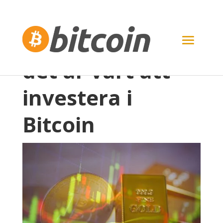
7 skäl till varför
det är värt att
investera i
Bitcoin