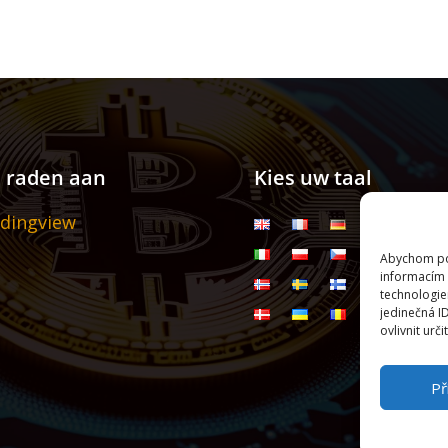
j raden aan
Kies uw taal
dingview
Abychom pos
informacím 
technologie
jedinečná I
ovlivnit urči
Př