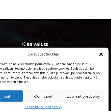
Kies valuta
Spravovat Souhlas
Bitcoin kopen
kytli co nejlepší služby, používáme k ukládání a/nebo přístupu k
o zařízení, technologie jako jsou soubory cookies. Souhlas s těmito
mi nám umožní zpracovávat údaje, jako je chování při procházení nebo
D na tomto webu. Nesouhlas nebo odvolání souhlasu může nepříznivě
té vlastnosti a funkce.
íjmout
Odmítnout
Zobrazit předvolby
Cookie Policy
Cookie Policy