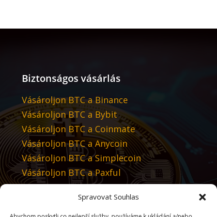
Biztonságos vásárlás
Vásároljon BTC a Binance
Vásároljon BTC a Bybit
Vásároljon BTC a Coinmate
Vásároljon BTC a Anycoin
Vásároljon BTC a Simplecoin
Vásároljon BTC a Paxful
Spravovat Souhlas
Javasoljuk
Abychom poskytli co nejlepší služby, používáme k ukládání a/nebo