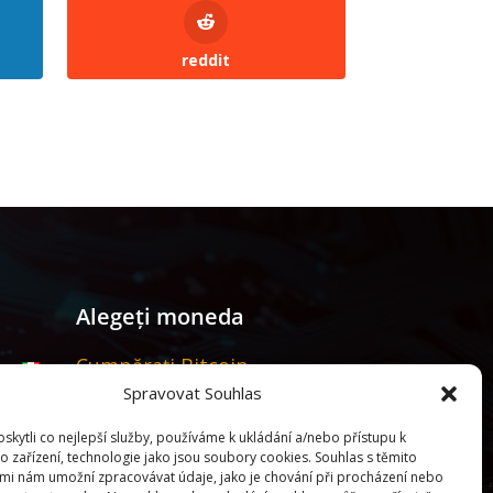
reddit
Alegeți moneda
Cumpărați Bitcoin
Spravovat Souhlas
kytli co nejlepší služby, používáme k ukládání a/nebo přístupu k
o zařízení, technologie jako jsou soubory cookies. Souhlas s těmito
mi nám umožní zpracovávat údaje, jako je chování při procházení nebo