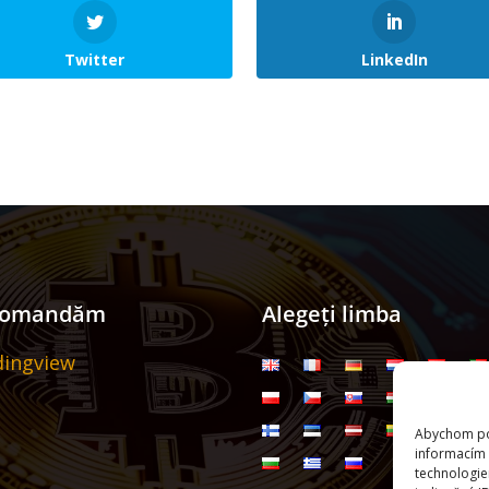
Twitter
LinkedIn
comandăm
Alegeți limba
dingview
Abychom pos
informacím 
technologie