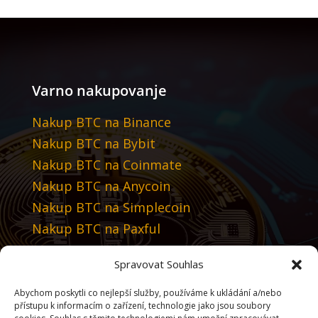
Varno nakupovanje
Nakup BTC na Binance
Nakup BTC na Bybit
Nakup BTC na Coinmate
Nakup BTC na Anycoin
Nakup BTC na Simplecoin
Nakup BTC na Paxful
Spravovat Souhlas
Priporočamo
Abychom poskytli co nejlepší služby, používáme k ukládání a/nebo
Tradingview
přístupu k informacím o zařízení, technologie jako jsou soubory