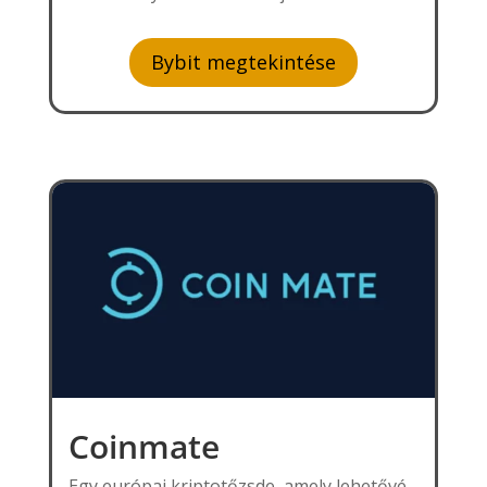
Bybit megtekintése
Coinmate
Egy európai kriptotőzsde, amely lehetővé