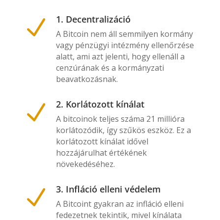
1. Decentralizáció
N
A Bitcoin nem áll semmilyen kormány
vagy pénzügyi intézmény ellenőrzése
alatt, ami azt jelenti, hogy ellenáll a
cenzúrának és a kormányzati
beavatkozásnak.
2. Korlátozott kínálat
N
A bitcoinok teljes száma 21 millióra
korlátozódik, így szűkös eszköz. Ez a
korlátozott kínálat idővel
hozzájárulhat értékének
növekedéséhez.
3. Infláció elleni védelem
N
A Bitcoint gyakran az infláció elleni
fedezetnek tekintik, mivel kínálata