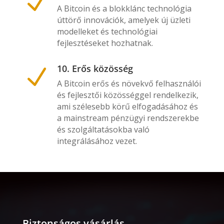
N
A Bitcoin és a blokklánc technológia
úttörő innovációk, amelyek új üzleti
modelleket és technológiai
fejlesztéseket hozhatnak.
10. Erős közösség
N
A Bitcoin erős és növekvő felhasználói
és fejlesztői közösséggel rendelkezik,
ami szélesebb körű elfogadásához és
a mainstream pénzügyi rendszerekbe
és szolgáltatásokba való
integrálásához vezet.
Biztonságos vásárlás