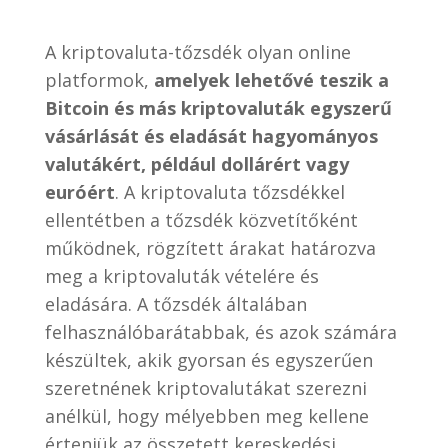
A kriptovaluta-tőzsdék olyan online
platformok,
amelyek lehetővé teszik a
Bitcoin és más kriptovaluták egyszerű
vásárlását és eladását hagyományos
valutákért, például dollárért vagy
euróért
. A kriptovaluta tőzsdékkel
ellentétben a tőzsdék közvetítőként
működnek, rögzített árakat határozva
meg a kriptovaluták vételére és
eladására. A tőzsdék általában
felhasználóbarátabbak, és azok számára
készültek, akik gyorsan és egyszerűen
szeretnének kriptovalutákat szerezni
anélkül, hogy mélyebben meg kellene
érteniük az összetett kereskedési