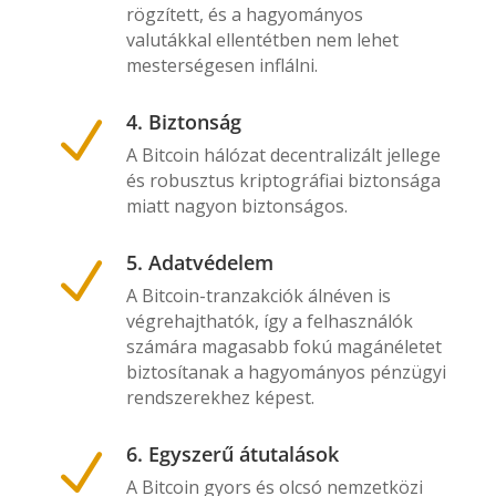
rögzített, és a hagyományos
valutákkal ellentétben nem lehet
mesterségesen inflálni.
4. Biztonság
N
A Bitcoin hálózat decentralizált jellege
és robusztus kriptográfiai biztonsága
miatt nagyon biztonságos.
5. Adatvédelem
N
A Bitcoin-tranzakciók álnéven is
végrehajthatók, így a felhasználók
számára magasabb fokú magánéletet
biztosítanak a hagyományos pénzügyi
rendszerekhez képest.
6. Egyszerű átutalások
N
A Bitcoin gyors és olcsó nemzetközi