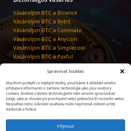
Vásároljon BTC a Binance
Vásároljon BTC a Bybit
Vásároljon BTC a Coinmate
Vásároljon BTC a Anycoin
Vásároljon BTC a Simplecoin
Vásároljon BTC a Paxful
Spravovat Souhlas
Javasoljuk
Abychom poskytli co nejlepší služby, používáme k ukládání a/nebo
Tradingview
přístupu k informacím o zařízení, technologie jako jsou soubory
cookies. Souhlas s těmito technologiemi nám umožní zpracovávat
údaje, jako je chování při procházení nebo jedinečná ID na tomto webu.
Válassza ki a nyelvet
Nesouhlas nebo odvolání souhlasu může nepříznivě ovlivnit určité
vlastnosti a funkce.
Příjmout