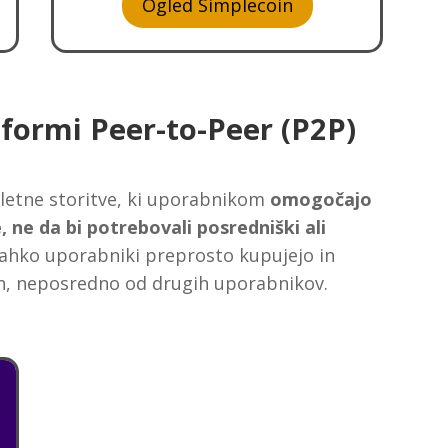
Ogled Simplecoin
tformi Peer-to-Peer (P2P)
pletne storitve, ki uporabnikom
omogočajo
ne da bi potrebovali posredniški ali
lahko uporabniki preprosto kupujejo in
oin, neposredno od drugih uporabnikov.