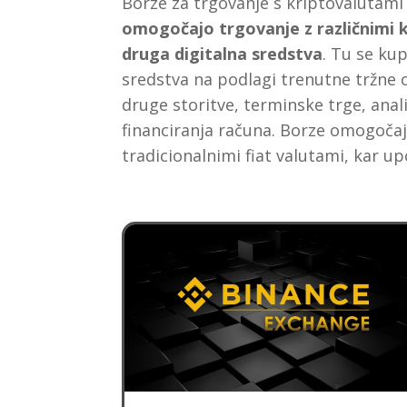
Borze za trgovanje s kriptovalutam
omogočajo trgovanje z različnimi k
druga digitalna sredstva
. Tu se kup
sredstva na podlagi trenutne tržne 
druge storitve, terminske trge, anali
financiranja računa. Borze omogoča
tradicionalnimi fiat valutami, kar u