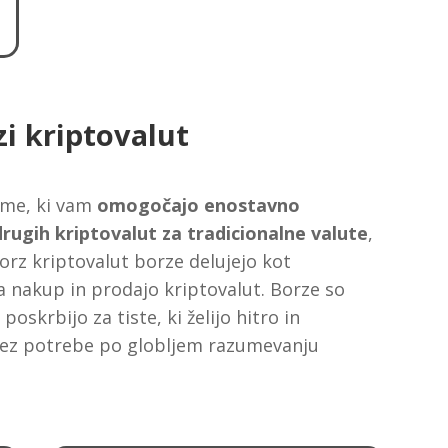
i kriptovalut
rme, ki vam
omogočajo enostavno
drugih kriptovalut za tradicionalne valute
,
 borz kriptovalut borze delujejo kot
za nakup in prodajo kriptovalut. Borze so
oskrbijo za tiste, ki želijo hitro in
brez potrebe po globljem razumevanju