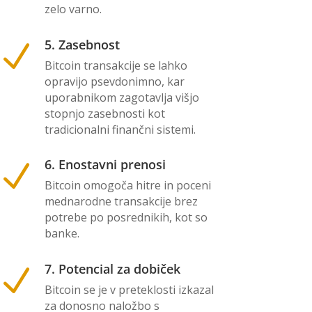
zelo varno.
5. Zasebnost
N
Bitcoin transakcije se lahko
opravijo psevdonimno, kar
uporabnikom zagotavlja višjo
stopnjo zasebnosti kot
tradicionalni finančni sistemi.
6. Enostavni prenosi
N
Bitcoin omogoča hitre in poceni
mednarodne transakcije brez
potrebe po posrednikih, kot so
banke.
7. Potencial za dobiček
N
Bitcoin se je v preteklosti izkazal
za donosno naložbo s