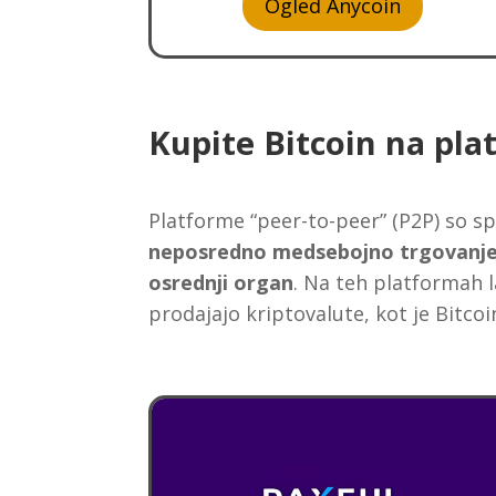
Ogled Anycoin
Kupite Bitcoin na pla
Platforme “peer-to-peer” (P2P) so s
neposredno medsebojno trgovanje, 
osrednji organ
. Na teh platformah 
prodajajo kriptovalute, kot je Bitc