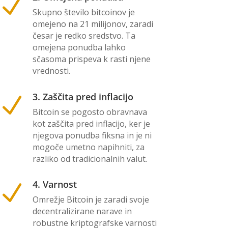
N
Skupno število bitcoinov je
omejeno na 21 milijonov, zaradi
česar je redko sredstvo. Ta
omejena ponudba lahko
sčasoma prispeva k rasti njene
vrednosti.
3. Zaščita pred inflacijo
N
Bitcoin se pogosto obravnava
kot zaščita pred inflacijo, ker je
njegova ponudba fiksna in je ni
mogoče umetno napihniti, za
razliko od tradicionalnih valut.
4. Varnost
N
Omrežje Bitcoin je zaradi svoje
decentralizirane narave in
robustne kriptografske varnosti