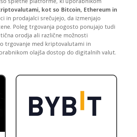
i so spletne platforme, ki uporabnikom
riptovalutami, kot so Bitcoin, Ethereum in
ci in prodajalci srečujejo, da izmenjajo
cene. Poleg trgovanja pogosto ponujajo tudi
tična orodja ali različne možnosti
jo trgovanje med kriptovalutami in
porabnikom olajša dostop do digitalnih valut.