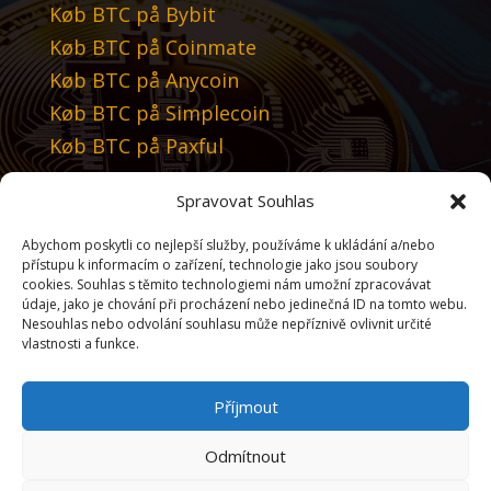
Køb BTC på Bybit
Køb BTC på Coinmate
Køb BTC på Anycoin
Køb BTC på Simplecoin
Køb BTC på Paxful
Spravovat Souhlas
Vi anbefaler
Abychom poskytli co nejlepší služby, používáme k ukládání a/nebo
Tradingview
přístupu k informacím o zařízení, technologie jako jsou soubory
cookies. Souhlas s těmito technologiemi nám umožní zpracovávat
údaje, jako je chování při procházení nebo jedinečná ID na tomto webu.
Vælg dit sprog
Nesouhlas nebo odvolání souhlasu může nepříznivě ovlivnit určité
vlastnosti a funkce.
Příjmout
Vælg valuta
Odmítnout
Købe Bitcoin