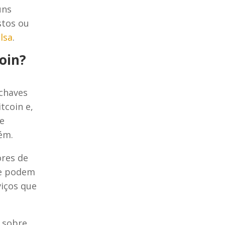
uns
stos ou
lsa
.
coin?
chaves
tcoin e,
ve
ém.
ores de
ue podem
viços que
 sobre