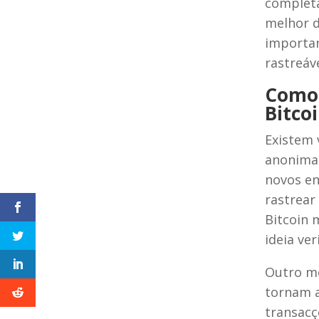
completa
melhor d
importan
rastreáve
Como 
Bitco
Existem 
anonimat
novos en
rastrear
Bitcoin 
ideia ver
Outro mé
tornam a
transacçõ