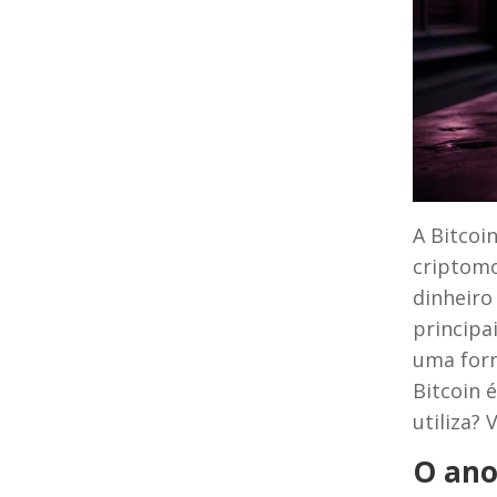
A Bitcoi
criptom
dinheiro
principa
uma for
Bitcoin 
utiliza?
O ano