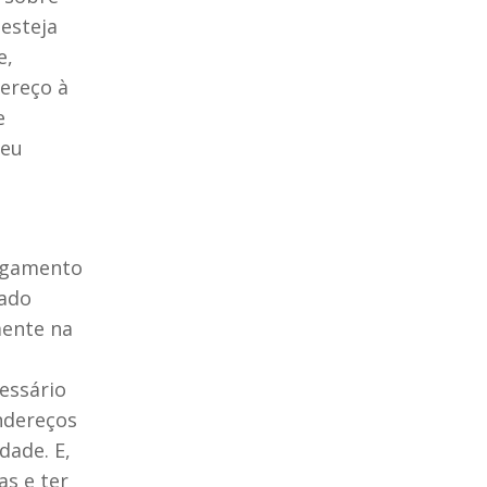
esteja
e,
ereço à
e
seu
pagamento
rado
mente na
essário
endereços
dade. E,
as e ter