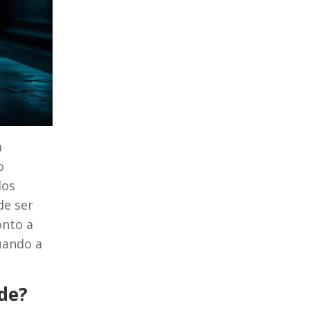
a
o
dos
de ser
onto a
uando a
de?