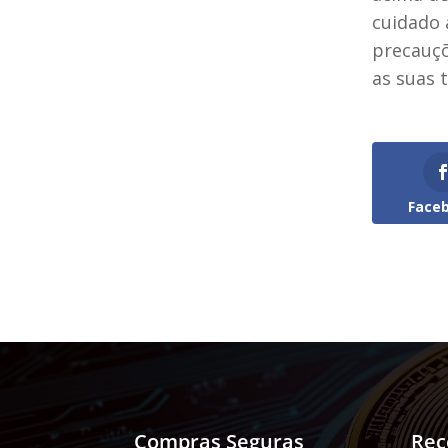
cuidado 
precauçõ
as suas 
Face
Compras Seguras
Re