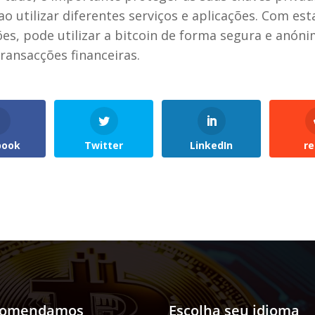
ao utilizar diferentes serviços e aplicações. Com est
es, pode utilizar a bitcoin de forma segura e anón
transacções financeiras.
book
Twitter
LinkedIn
re
comendamos
Escolha seu idioma