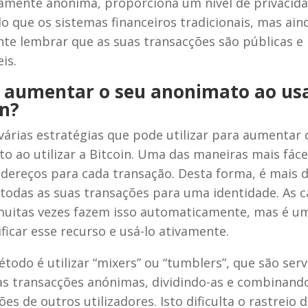
mente anónima, proporciona um nível de privacid
o que os sistemas financeiros tradicionais, mas ain
te lembrar que as suas transacções são públicas e
is.
aumentar o seu anonimato ao us
in?
várias estratégias que pode utilizar para aumentar 
o ao utilizar a Bitcoin. Uma das maneiras mais fáce
dereços para cada transação. Desta forma, é mais di
 todas as suas transações para uma identidade. As c
muitas vezes fazem isso automaticamente, mas é u
ificar esse recurso e usá-lo ativamente.
todo é utilizar “mixers” ou “tumblers”, que são ser
s transacções anónimas, dividindo-as e combinand
es de outros utilizadores. Isto dificulta o rastreio 