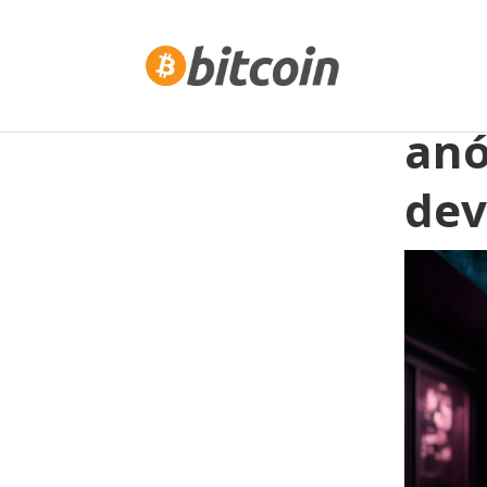
Com
anó
dev