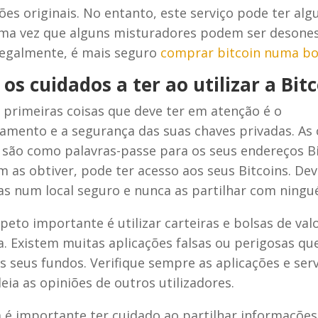
ões originais. No entanto, este serviço pode ter alg
uma vez que alguns misturadores podem ser desone
 Legalmente, é mais seguro
comprar bitcoin numa bo
os cuidados a ter ao utilizar a Bit
primeiras coisas que deve ter em atenção é o
mento e a segurança das suas chaves privadas. As 
 são como palavras-passe para os seus endereços Bi
m as obtiver, pode ter acesso aos seus Bitcoins. De
as num local seguro e nunca as partilhar com ningu
peto importante é utilizar carteiras e bolsas de val
a. Existem muitas aplicações falsas ou perigosas q
s seus fundos. Verifique sempre as aplicações e ser
 leia as opiniões de outros utilizadores.
 importante ter cuidado ao partilhar informações