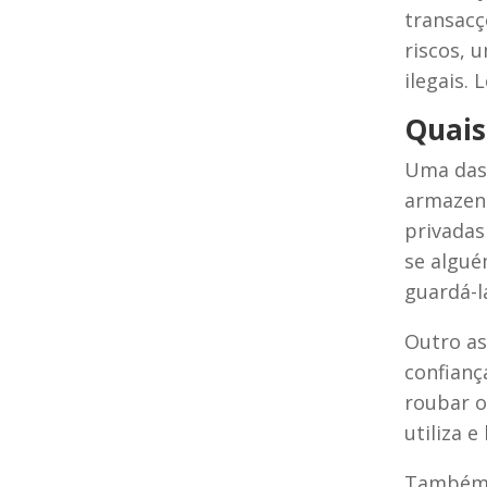
transacç
riscos, 
ilegais.
Quais 
Uma das 
armazena
privadas
se algué
guardá-l
Outro as
confianç
roubar o
utiliza e
Também é