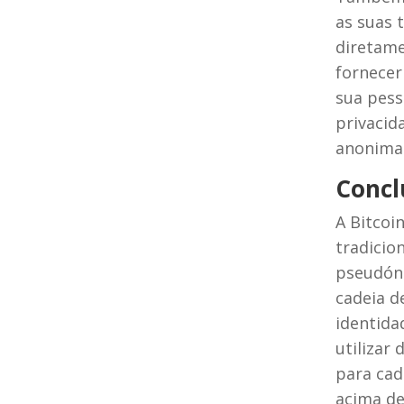
as suas 
diretame
fornecer
sua pess
privaci
anonima
Concl
A Bitcoi
tradicio
pseudóni
cadeia d
identida
utilizar
para cad
acima de