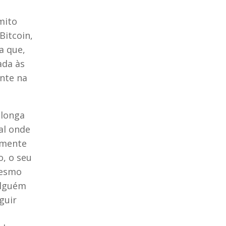
mito
Bitcoin,
a que,
ada às
nte na
 longa
al onde
amente
o, o seu
Mesmo
alguém
guir