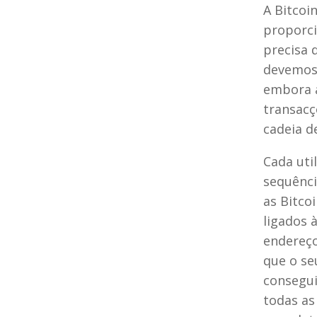
A Bitcoi
proporci
precisa 
devemos 
embora a
transacç
cadeia d
Cada uti
sequênci
as Bitco
ligados 
endereço
que o se
consegui
todas as