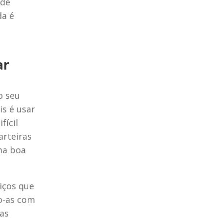
ade
da é
ar
o seu
is é usar
fícil
arteiras
ma boa
viços que
o-as com
das