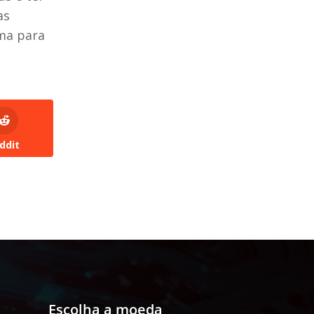
as
ima para
ddit
Escolha a moeda