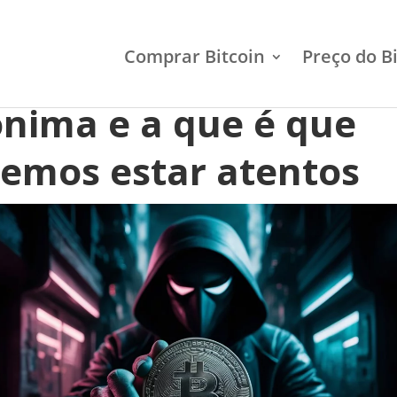
Comprar Bitcoin
Preço do B
o é que a Bitcoin é
nima e a que é que
emos estar atentos