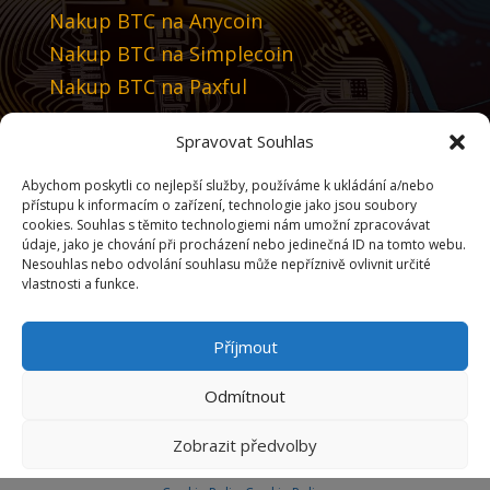
Nakup BTC na Anycoin
Nakup BTC na Simplecoin
Nakup BTC na Paxful
Spravovat Souhlas
Priporočamo
Abychom poskytli co nejlepší služby, používáme k ukládání a/nebo
Tradingview
přístupu k informacím o zařízení, technologie jako jsou soubory
cookies. Souhlas s těmito technologiemi nám umožní zpracovávat
údaje, jako je chování při procházení nebo jedinečná ID na tomto webu.
Izberite jezik
Nesouhlas nebo odvolání souhlasu může nepříznivě ovlivnit určité
vlastnosti a funkce.
Příjmout
Izberite valuto
Odmítnout
Kupiti Bitcoin
Zobrazit předvolby